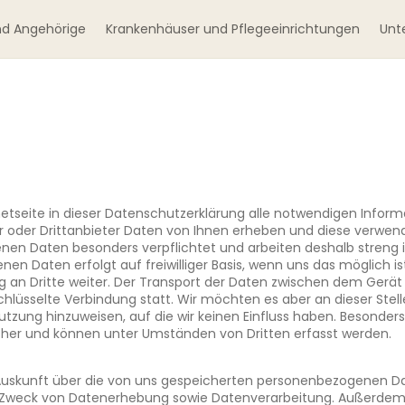
nd Angehörige
Krankenhäuser und Pflegeeinrichtungen
Unt
rnetseite in dieser Datenschutzerklärung alle notwendigen Infor
oder Drittanbieter Daten von Ihnen erheben und diese verwend
enen Daten besonders verpflichtet und arbeiten deshalb streng 
n Daten erfolgt auf freiwilliger Basis, wenn uns das möglich is
g an Dritte weiter. Der Transport der Daten zwischen dem Gerät
schlüsselte Verbindung statt. Wir möchten es aber an dieser Stel
tzung hinzuweisen, auf die wir keinen Einfluss haben. Besonders
cher und können unter Umständen von Dritten erfasst werden.
h Auskunft über die von uns gespeicherten personenbezogenen Da
weck von Datenerhebung sowie Datenverarbeitung. Außerdem h