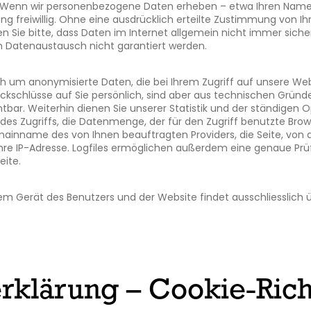
 Wenn wir personenbezogene Daten erheben – etwa Ihren Namen, 
g freiwillig. Ohne eine ausdrücklich erteilte Zustimmung von Ih
en Sie bitte, dass Daten im Internet allgemein nicht immer sich
m Datenaustausch nicht garantiert werden.
ich um anonymisierte Daten, die bei Ihrem Zugriff auf unsere We
kschlüsse auf Sie persönlich, sind aber aus technischen Gründe
htbar. Weiterhin dienen Sie unserer Statistik und der ständigen 
 des Zugriffs, die Datenmenge, der für den Zugriff benutzte Brow
mainname des von Ihnen beauftragten Providers, die Seite, von
re IP-Adresse. Logfiles ermöglichen außerdem eine genaue Prü
eite.
m Gerät des Benutzers und der Website findet ausschliesslich 
rklärung – Cookie-Rich