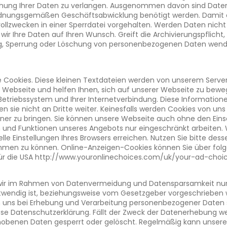
schung Ihrer Daten zu verlangen. Ausgenommen davon sind Daten
rdnungsgemäßen Geschäftsabwicklung benötigt werden. Damit ein
llzwecken in einer Sperrdatei vorgehalten. Werden Daten nicht
wir Ihre Daten auf Ihren Wunsch. Greift die Archivierungspflicht, 
ng, Sperrung oder Löschung von personenbezogenen Daten wend
 Cookies. Diese kleinen Textdateien werden von unserem Server 
r Webseite und helfen Ihnen, sich auf unserer Webseite zu bewe
Betriebssystem und Ihrer Internetverbindung. Diese Informatione
sie nicht an Dritte weiter. Keinesfalls werden Cookies von uns
er zu bringen. Sie können unsere Webseite auch ohne den Eins
 und Funktionen unseres Angebots nur eingeschränkt arbeiten. 
le Einstellungen Ihres Browsers erreichen. Nutzen Sie bitte desse
en zu können. Online-Anzeigen-Cookies können Sie über folge
ür die USA http://www.youronlinechoices.com/uk/your-ad-choic
ir im Rahmen von Datenvermeidung und Datensparsamkeit nur 
twendig ist, beziehungsweise vom Gesetzgeber vorgeschrieben w
n uns bei Erhebung und Verarbeitung personenbezogener Daten
ese Datenschutzerklärung. Fällt der Zweck der Datenerhebung we
 erhobenen Daten gesperrt oder gelöscht. Regelmäßig kann unse